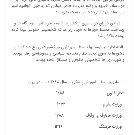
موسسات خیریه و وضع مقررات خاص دولتی که به طول انجامید امور
موسسات بهداشتی دچار وضعیت بدی شد
ایمیل
– در این دوران دربسیاری از کشورها اداره بیمارستانها، درمانگاه ها و
بهداشت محیط شهرها به شهرداری ها که شخصیتی حقوقی پیدا کرده
بودند واگذار شد.
-البته اداره بیمارستانها توسط شهرداری در کشورهایی رخ داد که این
ذ
کشورها به سوی ایجاد نظام منسجم سیاسی و دموکراسی رفته بودند
د
و شهرداری ها شخصیتی حقوقی و مستقل یافته بودند
سازمانهای متولی آموزش پزشکی از سال 1288 ه ش در ایران
–
دارالفنون 1288
–
وزارت علوم 1232
–
وزارت معارف و اوقاف 1288
–
وزارت فرهنگ 1319