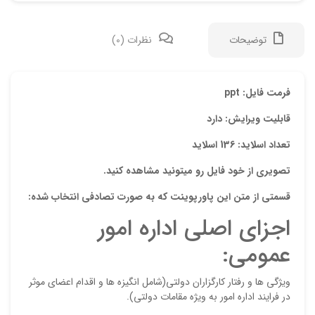
توضیحات
نظرات (0)
دیدگ
فرمت فایل: ppt
قابلیت ویرایش: دارد
هیچ 
تعداد اسلاید: 136 اسلاید
اولی
تصویری از خود فایل رو میتونید مشاهده کنید.
“پاو
قسمتی از متن این پاورپوینت که به صورت تصادفی انتخاب شده:
مطال
اجزاي اصلي اداره امور
نشان
عمومي:
علام
امتیا
وي‍ژگي ها و رفتار كارگزاران دولتي(شامل انگيزه ها و اقدام اعضاي موثر
در فرايند اداره امور به ويژه مقامات دولتي).
دیدگ