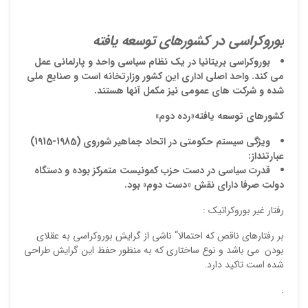
بوروکراسي در کشورهاي توسعه يافته
بوروکراسي بريتانيا در يک نظام سياسي واحد و پارلماني عمل
مي کند. واحد اصلي اداري اين کشور
وزارتخانه
است و صنايع ملي
شده و شرکت هاي عمومي نيز مکمل آنها هستند.
کشورهاي توسعه يافته«رده دوم»
ويژگي سيستم حکومتي در اتحاد جماهير شوروي (1985-1915)
عبارتنداز:
قدرت سياسي در دست حزب کمونيست متمرکز بوده و دستگاه
دولت صرفا داراي نقش «دست دوم» بود.
رفتار غير بوروكراتيك :
بر رفتارهاي ناقص كه احتمالا“ ناشي از گرايش بوروكراسي به عقلاي
بودن مي باشد و نوع ساختاري كه به منظور حفظ اين گرايش طراحي
شده است تاكيد دارد.
.