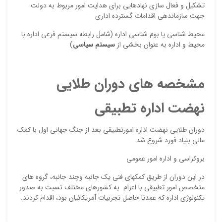
تشكيل و فعال سازي نهادهايي براي هدايت امور مربوط به دولت
جهت سازماندهي اقدامات گسترده اداري
محيط شناسي يا بوم شناسي اداره (شامل رابطه سيستم فرعي اداره با
محيط و اداره به عنوان بخشي از
سيستم سياسي
)
مشخصه های دوران طلایی
نهضت اداره تطبیقی
نقاط
دوران طلایی نهضت اداره امورتطبیقی بعد از جنگ جهانی اول با کمک
مالی بنیاد فورد شروع شد.
نقاط
بروکراسی و اداره امور عمومي
در این دوران از طریق کمکهای فنی یک جانبه وچند جانبه، گروه های
متخصص امور تطبیقی با اعزام به کشورهای مختلف نسبت به صدور
نام ش
تکنولوژی اداره که عمدتا حاصل تجربیات آمریکائیان بود، اقدام کردند.