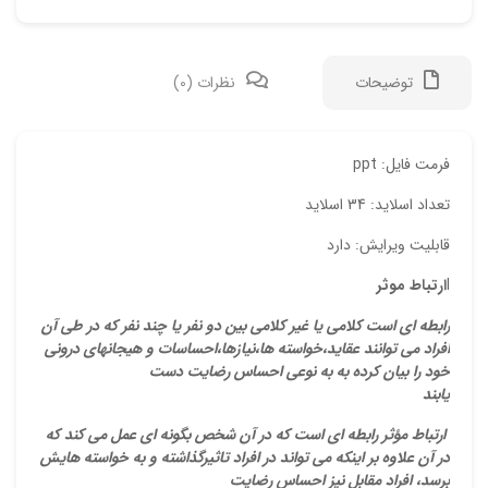
توضیحات
نظرات (0)
دیدگ
فرمت فایل: ppt
تعداد اسلاید: 34 اسلاید
هیچ 
قابلیت ویرایش: دارد
اولی
l
ارتباط موثر
“پاو
رابطه ای است کلامی یا غیر کلامی بین دو نفر یا چند نفر که در طی آن
افراد می توانند عقاید،خواسته ها،نیازها،احساسات و هیجانهای درونی
نشان
خود را بیان کرده به به نوعی احساس رضایت دست
علام
یابند
امتیا
ارتباط مؤثر رابطه اي است که در آن شخص بگونه اي عمل مي کند که
دیدگ
در آن علاوه بر اينکه می تواند در افراد تاثیرگذاشته و به خواسته هايش
برسد، افراد مقابل نيز احساس رضايت