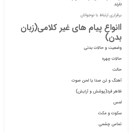
دارند
برقراری ارتباط با نوجوانان
l
انواع پیام های غیر کلامی(زبان
بدن)
وضعیت و حالات
بدنی
حالات
چهره
نقاط
حالت
آهنگ
و تن صدا یا
لحن صوت
نقاط
ظاهر فرد(پوشش و آرایش)
لمس
نام ش
سکوت و مکث
تماس چشمی