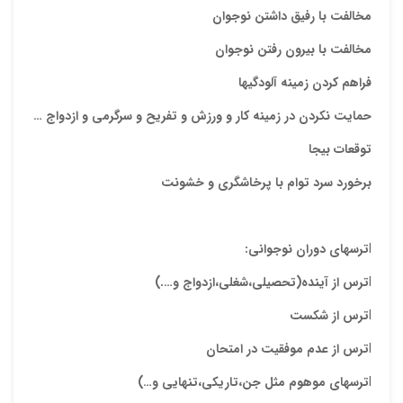
مخالفت با رفیق داشتن نوجوان
مخالفت با بیرون رفتن نوجوان
فراهم کردن زمینه آلودگیها
حمایت نکردن در زمینه کار و ورزش و تفریح و سرگرمی و ازدواج …
توقعات بیجا
برخورد سرد توام با پرخاشگری و خشونت
l
ترسهاي دوران نوجواني:
l
ترس از آينده
(تحصیلی،شغلی،ازدواج و….)
l
ترس
از شكست
l
ترس
از عدم موفقيت در امتحان
l
ترسهاي موهوم مثل جن
،تاریکی،تنهایی و…)