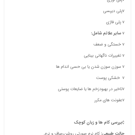
vپلی دیپسی
v پلی فاژی
ذ
v
سایر علائم شامل:
د
v خستگی و ضعف
v تغییرات ناگهانی بینایی
v سوزن سوزن شدن یا بی حسی اندام ها
v خشکی پوست
vتاخیر در بهبودزخم ها یا ضایعات پوستی
vعفونت های مکرر
¢
بررسی کام ها و زبان کوچک
حالت طبیعی:
کام نرم صورتی روشن،صاف و نرم.