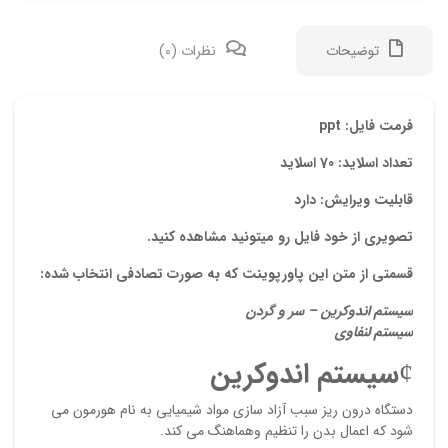
توضیحات
نظرات (0)
دیدگ
فرمت فایل: ppt
تعداد اسلاید: 70 اسلاید
هیچ 
قابلیت ویرایش: دارد
اولی
تصویری از خود فایل رو میتونید مشاهده کنید.
“پاو
قسمتی از متن این پاورپوینت که به صورت تصادفی انتخاب شده:
نشان
سیستم اندوکرین – سر و گردن
علام
سیستم لنفاوی
امتیا
¢
سیستم اندوکرین
دیدگ
دستگاه درون ریز سبب آزاد سازی مواد شیمیایی به نام هورمون می
شود که اعمال بدن را تنظیم وهماهنگ می کند.