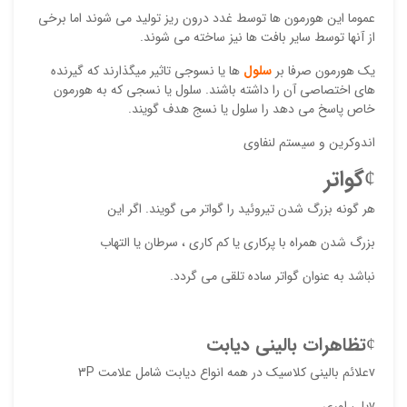
عموما این هورمون ها توسط غدد درون ریز تولید می شوند اما برخی
از آنها توسط سایر بافت ها نیز ساخته می شوند.
یک هورمون صرفا بر
سلول
ها یا نسوجی تاثیر میگذارند که گیرنده
های اختصاصی آن را داشته باشند. سلول یا نسجی که به هورمون
خاص پاسخ می دهد را سلول یا نسج هدف گویند.
اندوکرین و سیستم لنفاوی
نقاط
¢
گوات
ر
هر گونه بزرگ شدن تیروئید را گواتر می گویند. اگر این
بزرگ شدن همراه با پرکاری یا کم کاری ، سرطان یا التهاب
نقاط
نباشد به عنوان گواتر ساده تلقی می گردد.
نام ش
¢
تظاهرات بالینی دیابت
vعلائم بالینی کلاسیک در همه انواع دیابت شامل علامت 3P
vپلی اوری
ایمیل