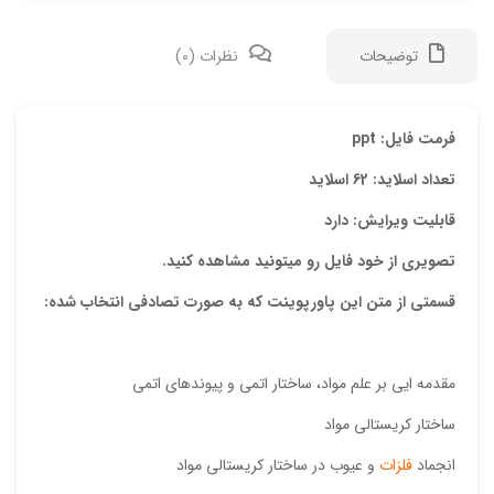
توضیحات
نظرات (0)
دیدگ
فرمت فایل: ppt
تعداد اسلاید: 62 اسلاید
هیچ 
قابلیت ویرایش: دارد
اولی
تصویری از خود فایل رو میتونید مشاهده کنید.
“پاو
قسمتی از متن این پاورپوینت که به صورت تصادفی انتخاب شده:
نشان
علام
مقدمه ایی بر علم مواد، ساختار اتمی و پیوندهای اتمی
امتیا
ساختار کریستالی مواد
دیدگ
انجماد
فلزات
و عیوب در ساختار کریستالی مواد