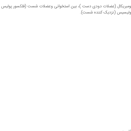
 لومبریکال (عضلات دودی دست )، بین استخوانی وعضلات شست (فلکسور پولیس
 پولیسیس (نزدیک کننده شست).