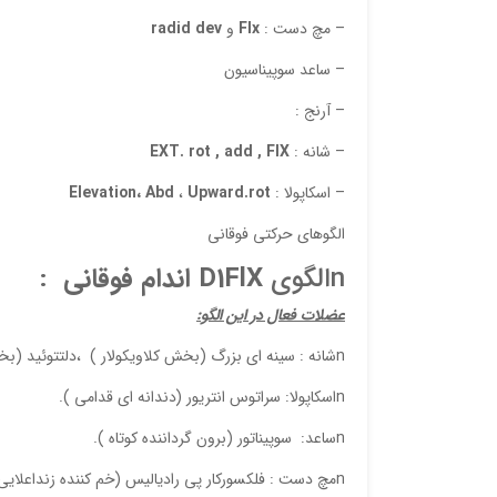
– مچ دست :
Flx
و
dev
radid
– ساعد سوپیناسیون
– آرنج :
– شانه :
FlX
EXT. rot , add ,
– اسکاپولا :
Upward.rot
،
Abd
،
Elevation
الگوهای حرکتی فوقانی
nالگوی
D1FlX
اندام فوقانی
:
عضلات فعال در این الگو:
nشانه : سینه ای بزرگ (بخش کلاویکولار ) ،دلتتوئید (بخش قدامی )، کوراکوبراکیالیس (غرابی بازویی) ، دو سربازویی (سردراز ).
nاسکاپولا: سراتوس انتریور (دندانه ای قدامی ).
nساعد: سوپیناتور (برون گرداننده کوتاه ).
nمچ دست : فلکسورکار پی رادیالیس (خم کننده زنداعلایی قدامی ) ، پالماریس لانگوس (کف دستی طویل ).