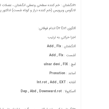
nانگشتان : خم کننده سطحی وعمقی انگشتان ، عضلات
لانگوس وبرویس (خم کننده دراز و کوتاه شست) اداکتور
lالگوی D2 Ext اندام فوقانی:
اجزا حرکتی به ترتیب
lانگشتان :
Flx
Add ,
lشست :
Flx
Add ,
lمچ :
FlX
,
devi
ulnar
lساعد :
Pronation
lشانه :
, Add , EXT
Int.rot
lاسکاپولا :
Downward.rot
,
Abd
Dep ,