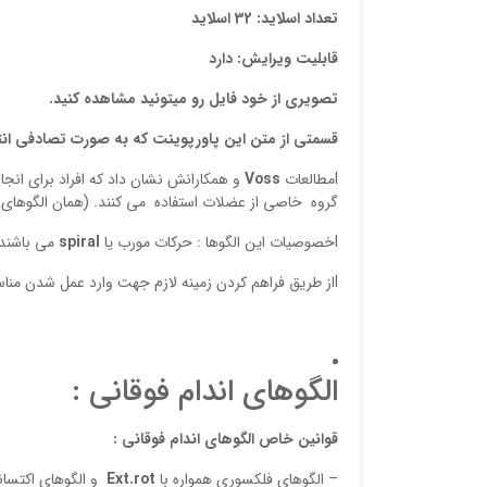
تعداد اسلاید: 32 اسلاید
قابلیت ویرایش: دارد
تصویری از خود فایل رو میتونید مشاهده کنید.
قسمتی از متن این پاورپوینت که به صورت تصادفی ان
lمطالعات
Voss
و همکارانش نشان داد که افراد برای انجا
گروه خاصی از عضلات استفاده می کنند. (همان الگوهای
lخصوصیات این الگوها : حرکات مورب یا
spiral
می باشند 
lاز طریق فراهم کردن زمینه لازم جهت وارد عمل شدن مناسب و مطلوب گروههای عضلانی خاص ، باعث بهبود عملکرد عضلات بدن می شوند.
الگوهای اندام فوقانی :
قوانین خاص الگوهای اندام فوقانی :
– الگوهای فلکسوری همواره با
Ext.rot
و الگوهای اکتسا