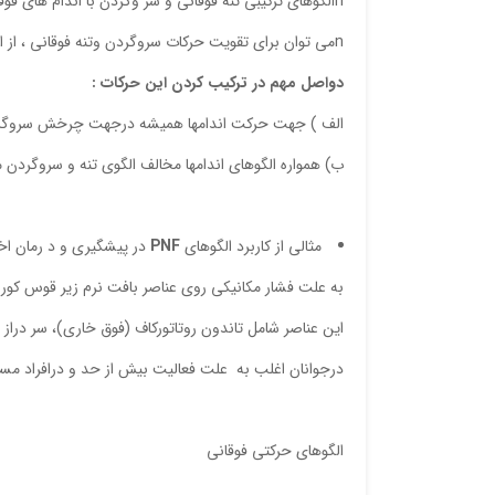
nالگوهای ترکیبی تنه فوقانی و سر وگردن با اندام های فوقانی :
nمی توان برای تقویت حرکات سروگردن وتنه فوقانی ، از الگوهای اندام فوقانی استفاده کرد.
دواصل مهم در ترکیب کردن این حرکات :
الف ) جهت حرکت اندامها همیشه درجهت چرخش سروگرد
ب) همواره الگوهای اندامها مخالف الگوی تنه و سروگردن 
مثالی از کاربرد الگوهای
PNF
در پیشگیری و د رمان اخ
به علت فشار مکانیکی روی عناصر بافت نرم زیر قوس کوراک
این عناصر شامل تاندون روتاتورکاف (فوق خاری)، سر درا
درجوانان اغلب به علت فعالیت بیش از حد و درافراد مسن
الگوهای حرکتی فوقانی