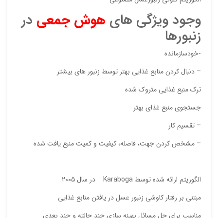
وجود ویژگی های
هوش جمعی
در
زنبورها
-خودسازمانده
– دنبال کردن منابع غذایی بهتر توسط زنبور های بیشتر
ترک منبع غذایی متروک شده
جستجوی منبع غذای بهتر
نقاط
– تقسیم کار
– مشخص کردن جهت، فاصله، کیفیت و کمیت منبع یافت شده
نقاط
الگوریتم ارائه شده توسط Karaboga در سال 2005
نام ش
مبتنی بر رفتار کاوشی زنبور عسل در یافتن منابع غذایی
مناسب برای حل مسائل بهینه سازی چند حالته و چند بعدی