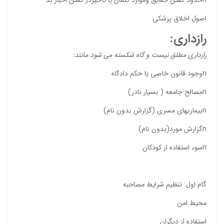
اصول اخلاق پزشکی
ایمیل
رازداري
:
رازداري مطلق نيست و
گاه شكسته مي شود مانند
:
ذ
nوجود قانون خاصي يا حكم دادگاه
د
nمصالح جامعه ( بسيار نادر)
nبيماريهاي مسري (گزارش بدون نام)
nگزارش مورد(بدون نام)
nسوء استفاده از كودكان
گام اول: تنظیم شرایط مصاحبه
محیط امن
استفاده از دیگران