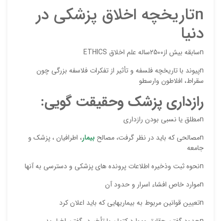
nتاريخچه اخلاق پزشکي در
دنيا
nسابقه بيش از2500ساله علم اخلاق ETHICS
nپيوند با تاريخچه فلسفه و تأثير از تفکرات فلاسفه بزرگي چون
سقراط، افلاطون وارسطو
رازداري پزشک وحقيقت گويي
:
نقاط
nمطلق يا نسبي بودن رازداري
nمصالحي که بايد در نظر گرفت، مصالح
بيمار
، اطرافيان ، پزشک و
جامعه
نقاط
nنحوه ثبت وذخيره اطلاعات پرونده هاي پزشکي و دسترسي به آنها
nموارد خاص افشاء اسرار و حدود آن
نام ش
nتعيين قوانين مربوط به بيماريهايي که بايد اعلان کرد
nحدود گفتن حقايق وموارد کتمان يا تأخيردر گفتن اخبار بد