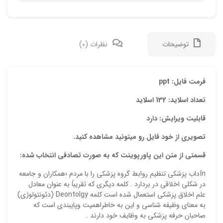
توضیحات
نظرات (0)
دیدگ
فرمت فایل: ppt
تعداد اسلاید: 132 اسلاید
هیچ 
قابلیت ویرایش: دارد
اولی
تصویری از خود فایل رو میتونید مشاهده کنید.
“دان
قسمتی از متن این پاورپوینت که به صورت تصادفی انتخاب شده:
نشان
nآداب پزشکی تنظیم روابط گروه پزشکی را با مردم ؛همکاران و جامعه
علام
در شکلی اخلاقی در بردارد . کلمه دیگری که تقریباً به عنوان معادل
علم اخلاق پزشکی استعمال شده است کلمه Deontolgy (دئونتولوژی)
امتیا
به معنای وظیفه شناسی و این به خاطراهمیت وپایبندی است که
دیدگ
صاحبان حرفه پزشکی به وظایف خود دارند .