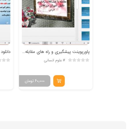
یات نرم
پاورپوینت پیشگیری و راه های مقابله با مشکلات رفتاری دانش آموزان
دانلود
ی دیگر
علوم انسانی
40,000
تومان
60,000
تومان