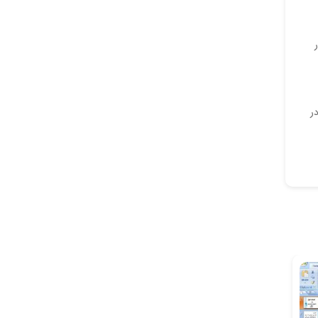
در
رست در