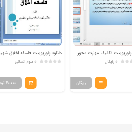
 پاورپوینت تکالیف مهارت محور
رایگان
علوم انسانی
رایگان
40,000
توم