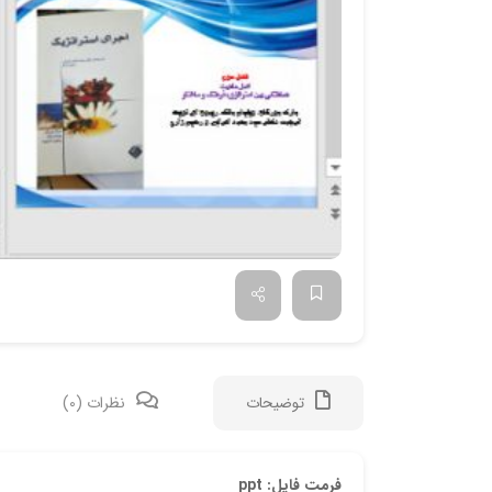
توضیحات
نظرات (0)
فرمت فایل: ppt