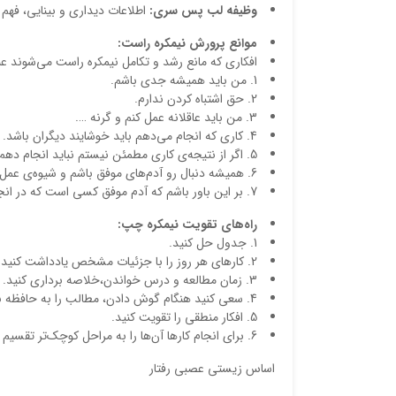
وظیفه لب پس سری:
اطلاعات دیداری و بینایی، فهم
موانع پرورش نیمکره‌ راست:
افكاري كه مانع رشد و تكامل نیمکره‌ راست می‌شوند عبار
1. من بايد هميشه جدي باشم.
2. حق اشتباه كردن ندارم.
3. من بايد عاقلانه عمل كنم و گرنه ….
4. كاري كه انجام می‌دهم بايد خوشايند ديگران باشد.
5. اگر از نتیجه‌ی كاري مطمئن نيستم نبايد انجام دهم.
6. هميشه دنبال رو آدم‌های موفق باشم و شیوه‌ی عمل آن‌ها را تقليد كنم.
7. بر اين باور باشم كه آدم موفق كسي است كه در انجام كارها هميشه ساده‌ترین و کوتاه‌ترین راه را برود.
راه‌های تقويت نیمکره‌ چپ:
1. جدول حل كنيد.
2. كارهاي هر روز را با جزئيات مشخص يادداشت كنيد و برنامه ريزي داشته باشيد.
3. زمان مطالعه و درس خواندن،خلاصه برداري كنيد.
4. سعي كنيد هنگام گوش دادن، مطالب را به حافظه بسپاريد.
5. افكار منطقي را تقويت كنيد.
6. براي انجام كارها آن‌ها را به مراحل کوچک‌تر تقسيم كنيد و مرحله به مرحله كارها را انجام دهيد.
اساس زیستی عصبی رفتار