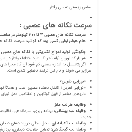
اساس زیستی عصبی رفتار
سرعت تکانه های عصبی :
سرعت
تکانه های عصبی ۳ تا ۳۰۰ کیلومتر در ساعت است.
هلم هولتز
اولین کسی بود که کوشید سرعت تکانه های
چگونگی تولید امواج الکتریکی یا تکانه های عصبی :
هر بار که نورون آرام تحریک شود اختلاف ولتاژ دو س
اگر پتانسیل به اندازه معینی کم شود آن گاه مجرا های + Na در نقطه تحریک برای مدت کوتاهی باز شده و یونهای سدیم به
سرازیر می شوند و نام این فرایند ناقطبی شدن است.
«نوراپی نفرین»
«نوراپی نفرین» انتقال دهنده عصبی است و عمدتاً نورو
داروهای مخدر از قبیل کوکایین و امفتامین عمل نوراپ
وظایف هر لب مغز :
وظیفه لب پیشانی:
برنامه ریزی، سازماندهی، نظارت
جدید،
وظیفه لب آهیانه ای:
محل تلاقی دروندادهای دیداری
وظیفه لب گیجگاهی:
تحلیل اطلاعات دیداری، پرداز