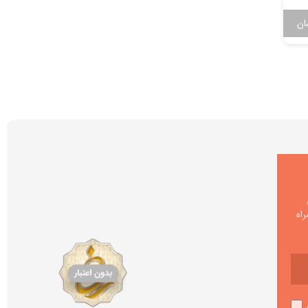
ان
55,000
تومان
اه