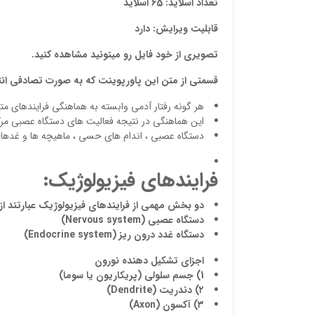
تعداد اسلاید: 65 اسلاید
قابلیت ویرایش: دارد
تصویری از خود فایل رو میتونید مشاهده کنید.
قسمتی از متن این پاورپوینت که به صورت تصادفی ان
هر گونه رفتار آدمی وابسته به هماهنگی فرایندهای م
این هماهنگی در نتیجه فعالیت های دستگاه عصبی مرک
دستگاه عصبی ، اندام های حسی ، ماهیچه ها و غدهای 
فرایندهای فیزیولوژیک:
دو بخش مهمی از فرایندهای فیزیولوژیک عبارتند از 
دستگاه عصبی (
Nervous system
)
دستگاه غدد درون ریز (
Endocrine system
)
اجزای تشکیل دهنده نورون
1) جسم سلولی (پریکاریون یا سوما)
۲) دندریت (
Dendrite
)
۳) آکسون (
Axon
)