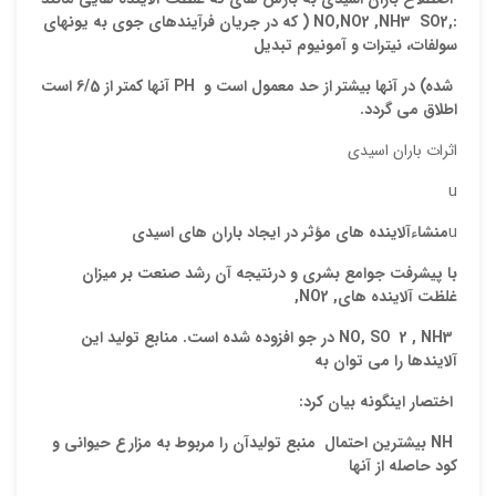
:,
2
SO
3
NH
,
2
NO,NO
( که در جریان فرآیندهای جوی به یونهای
سولفات، نیترات و آمونیوم
تبدیل
شده
) در آنها بیشتر از حد معمول است و
PH
آنها کمتر از 6/5 است
اطلاق می گردد.
اثرات باران اسیدی
u
نقاط
u
منشاءآلاینده های مؤثر در ایجاد باران های اسیدی
با
پیشرفت جوامع بشری و درنتیجه آن رشد صنعت بر میزان
غلظت آلاینده های,
2
NO
,
نقاط
3
NH
,
2
SO
NO,
در جو افزوده شده است. منابع تولید این
آلایندها را می توان
به
نام ش
اختصار اینگونه بیان کرد:
NH
بیشترین
احتمال منبع تولیدآن را مربوط به مزارع حیوانی و
کود حاصله از آنها