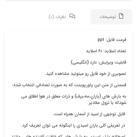
توضیحات
نظرات (0)
دیدگ
فرمت فایل: ppt
تعداد اسلاید: 60 اسلاید
هیچ 
قابلیت ویرایش: دارد (انگلیسی)
اولی
تصویری از خود فایل رو میتونید مشاهده کنید.
“پاو
قسمتی از متن این پاورپوینت که به صورت تصادفی انتخاب شده:
نشان
به
بارش های (
باران،مه،برف
) و ذرات معلق در هوا اطلاق می
علام
شودکه با نزول
مقادیر
امتیا
قابل
توجهی از اسید از آسمان همراه است.
دیدگ
در
تعریفی کلی باران اسیدی را اینگونه می توان تعریف کرد.
اصطلاح باران اسیدی به بارش های که غلظت آلاینده هایی مانند