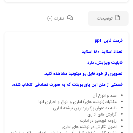
توضیحات
نظرات (0)
دیدگ
فرمت فایل: ppt
تعداد اسلاید: 180 اسلاید
هیچ 
قابلیت ویرایش: دارد
اولی
تصویری از خود فایل رو میتونید مشاهده کنید.
“پاو
قسمتی از متن این پاورپوینت که به صورت تصادفی انتخاب شده:
نشان
سند و انواع آن
علام
مکاتبات(نوشته های) اداری و انواع و اجزاری آنها
نامه به عنوان پرکاربردترین نوشته اداری
امتیا
گزارش های اداری
دیدگ
رزومه نویسی در ادارت
اصول نگارش در نوشته های اداری