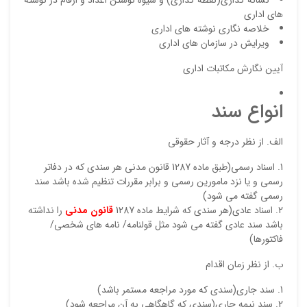
نشانه گذاری(نقطه گذاری) و شیوه نوشتن اعداد و ارقام در نوشته
های اداری
خلاصه نگاری نوشته های اداری
ویرایش در سازمان های اداری
آیین نگارش مکاتبات اداری
انواع سند
نقاط
الف. از نظر درجه و آثار حقوقی
اسناد رسمی(طبق ماده 1287 قانون مدنی هر سندی که در دفاتر
رسمی و یا نزد مامورین رسمی و برابر مقررات تنظیم شده باشد سند
نقاط
رسمی گفته می شود)
اسناد عادی(هر سندی که شرایط ماده 1287
قانون مدنی
را نداشته
باشد سند عادی گفته می شود مثل قولنامه/ نامه های شخصی/
فاکتورها)
نام ش
ب. از نظر زمان اقدام
سند جاری(سندی که مورد مراجعه مستمر باشد)
سند نیمه جاری(سندی که گاهگاهی به آن مراجعه شود)