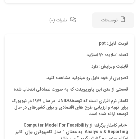
توضیحات
نظرات (0)
دیدگ
فرمت فایل: ppt
تعداد اسلاید: 72 اسلاید
هیچ 
قابلیت ویرایش: دارد
اولی
تصویری از خود فایل رو میتونید مشاهده کنید.
“پاو
قسمتی از متن این پاورپوینت که به صورت تصادفی انتخاب شده:
نشان
کامفار نرم افزاری است که توسط
UNIDO
در سال 1979 در نيويورك
علام
برای تهیه و ارزیابی طرح
های اقتصادی و برای کشورهای در حال
توسعه ارائه شده است
امتیا
►
نام کامفار برگرفته از
Computer Model For Feasibility
دیدگ
Analysis & Reporting
به معنای ” مدل کامپیوتری برای آنالیز
امکان سنجی و گزارش گیری” می باشد.