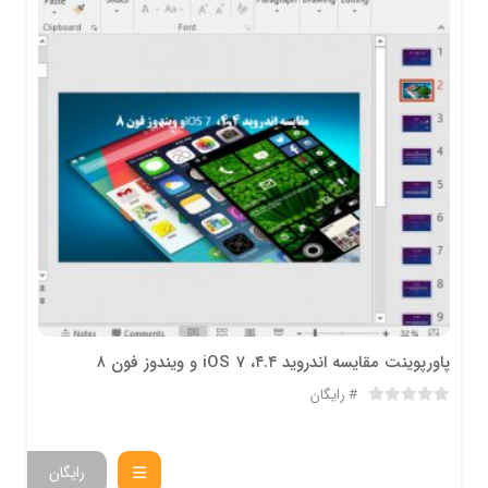
پاورپوینت مقایسه اندروید ۴.۴، iOS 7 و ویندوز فون ۸
رایگان
رایگان