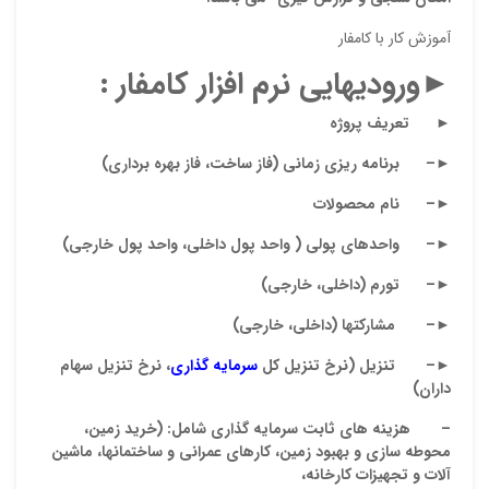
آموزش کار با کامفار
►
ورودیهایی نرم افزار کامفار
:
►
تعریف پروژه
►
– برنامه ریزی زمانی (فاز ساخت، فاز بهره برداری)
►
– نام محصولات
نقاط
►
– واحدهای پولی ( واحد پول داخلی، واحد پول خارجی)
►
– تورم (داخلی، خارجی)
نقاط
►
– مشارکتها (داخلی، خارجی)
►
– تنزیل (نرخ تنزیل کل
سرمایه گذاری
، نرخ تنزیل سهام
داران)
نام ش
– هزینه های ثابت سرمایه گذاری شامل: (خرید زمین،
محوطه سازی و بهبود زمین، کارهای عمرانی و ساختمانها، ماشین
آلات و تجهیزات کارخانه،