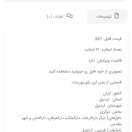
توضیحات
نظرات (0)
دیدگ
فرمت فایل: ppt
تعداد اسلاید: 21 اسلاید
هیچ 
قابلیت ویرایش: دارد
اولی
تصویری از خود فایل رو میتونید مشاهده کنید.
“پاو
قسمتی از متن این پاورپورینت:
نشان
کشور: ایران
علام
استان : اردبیل
شهرستان :اردبیل
امتیا
بخش: مرکزی
دیدگ
نام(های) دیگر:دارالارشاد، دارالملک، دارالعرفان، دارالامان و شهر
مقدس
نام(های) قدیمی: آرتاویل