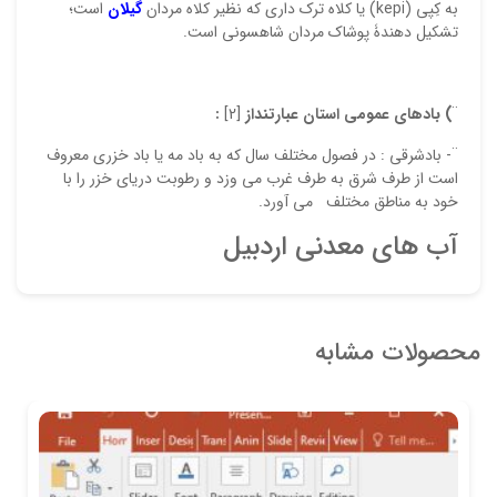
به كِپی (kepi) یا كلاه ترک داری كه نظیر كلاه مردان
گیلان
است؛
تشكیل دهندۀ پوشاک مردان شاهسونی است.
¨
) بادهاي عمومي استان عبارتنداز
[2]
:
¨- بادشرقي : در فصول مختلف سال كه به باد مه يا باد خزري معروف
است از طرف شرق به طرف غرب مي وزد و رطوبت درياي خزر را با
خود به مناطق مختلف مي آورد.
آب های معدنی اردبیل
محصولات مشابه