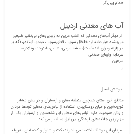
حمام پیرزرگر
آب های معدنی اردبیل
¨از دیگر آب‌های معدنی که اغلب مزین به زیبایی‌های بی‌نظیر طبیعی
می‌باشند عبارت‌اند از: خلخال سویی، قطورسویی، دودو، ایلاندو (که بر
اثر زلزله ویران شده‌است)، مشه سویی، شابیل، قینرجه، ویلادره،
سردابه وابهای معدنی
سرعین
و…
¨پوشش اصیل
مناطق این استان همچون منطقه مغان و ارسباران و در میان عشایر
كوچ‌نشین و میان روستاییان، استفاده از لباس‌های محلی توسط مردان
و زنان عمومیت دارد. لباس‌های محلی ایل شاهسون و ارسباران یكی از
مهم‌ترین جاذبه‌های فرهنگی این ایل به شمار می‌آیند.
¨مردان ایل پوشاک اختصاصی ندارند، كت و شلوار و كلاه آنان معروف