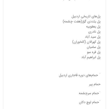
ایمیل
پل‌های تاریخی اردبیل
پل یئددی گؤز(هفت چشمه)
ذ
پل یعقوبیه
د
پل نادری
پل سید آباد
پل کهرالان (کلخوران)
پل سامیان
پل قره سو
پل ابراهیم آباد
¨ حمام‌های دوره قاجاری اردبیل
حمام پیر
¨حمام سرچشمه
¨حمام اوچ دکان