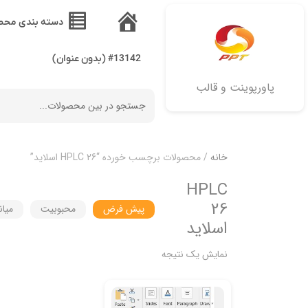
دسته بندی محص
خانه
#13142 (بدون عنوان)
پاورپوینت و قالب
خانه
/ محصولات برچسب خورده “HPLC 26 اسلاید”
HPLC
26
پیش فرض
محبوبیت
میان
اسلاید
نمایش یک نتیجه