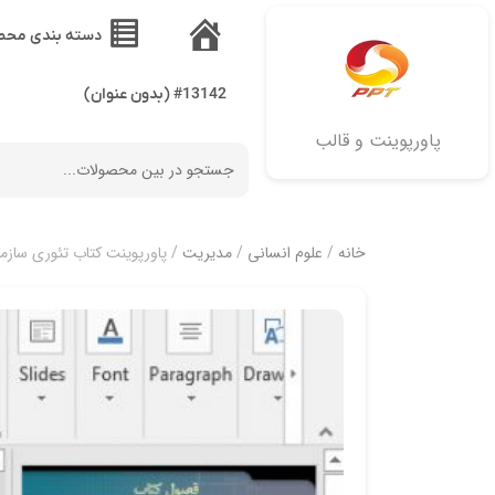
دسته بندی محص
خانه
#13142 (بدون عنوان)
پاورپوینت و قالب
خانه
/
علوم انسانی
/
مدیریت
/ پاورپوینت کتاب تئوری سازم