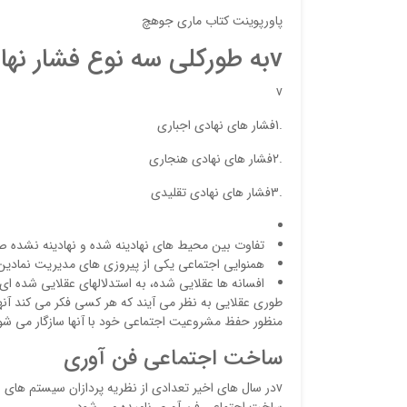
پاورپوینت کتاب ماری جوهچ
vبه طوركلي سه نوع فشار نهادي كه سازمانها با آن مواجه هستند :
v
.1فشار هاي نهادي اجباري
.2فشار هاي نهادي هنجاري
.3فشار هاي نهادي تقلیدي
تفاوت بین محیط هاي نهادینه شده و نهادینه نشده 
همنوایی اجتماعی یکی از پیروزي هاي مدیریت نمادی
افسانه ها عقلایی شده، به استدلالهاي عقلایی شده اي ک
طوري عقلایی به نظر می آیند که هر کسی فکر می کند آنها
منظور حفظ مشروعیت اجتماعی خود با آنها سازگار می شو
ساخت اجتماعي فن آوري
vدر سال هاي اخیر تعدادي از نظریه پردازان سیستم هاي ا
ساخت اجتماعی فن آوري نامیده می شود.