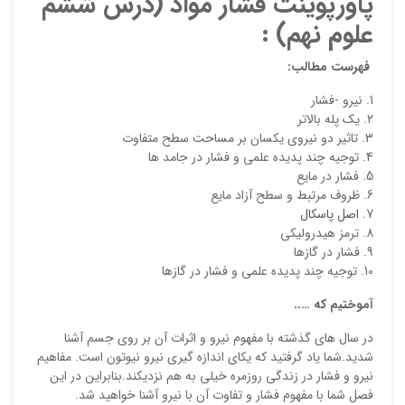
پاورپوینت فشار مواد (درس ششم
امتیا
علوم نهم)
:
دیدگ
فهرست مطالب:
نیرو -فشار
یک پله بالاتر
تاثیر دو نیروی یکسان بر مساحت سطح متفاوت
توجیه چند پدیده علمی و فشار در جامد ها
فشار در مایع
ظروف مرتبط و سطح آزاد مایع
اصل پاسکال
ترمز هیدرولیکی
فشار در گازها
نقاط
توجیه چند پدیده علمی و فشار در گازها
آموختیم که …..
در سال های گذشته با مفهوم نیرو و اثرات آن بر روی جسم آشنا
نقاط
شدید.شما یاد گرفتید که یکای اندازه گیری نیرو نیوتون است. مفاهیم
نیرو و فشار در زندگی روزمره خیلی به هم نزدیکند.بنابراین در این
فصل شما با مفهوم فشار و تفاوت آن با نیرو آشنا خواهید شد.