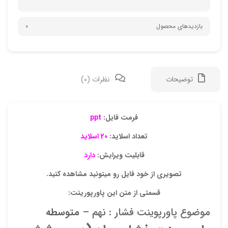
بازدیدهای محصول
0
توضیحات
نظرات (0)
دیدگ
فرمت فایل:
ppt
تعداد اسلاید:
20 اسلاید
هیچ 
قابلیت ویرایش:
دارد
اولی
تصویری از خود فایل رو میتونید مشاهده کنید.
“پاو
قسمتی از متن این پاورپورینت:
نشان
موضوع پاورپوینت فشار : نهم –
متوسطه
علام