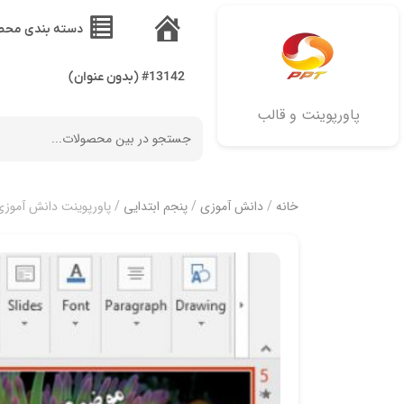
دسته بندی محص
خانه
#13142 (بدون عنوان)
پاورپوینت و قالب
خانه
/
دانش آموزی
/
پنجم ابتدایی
/ پاورپوینت دانش آموزی