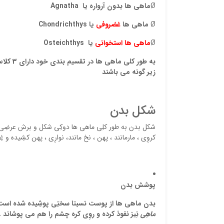
Ø
ماهی ها بدون آرواره یا
Agnatha
Ø
ماهی ها
غضروفی
یا
Chondrichthys
Ø
ماهی ها استخوانی
یا
Osteichthys
زیر گونه می باشند
شکل بدن
شکل بدن به طور کلِي ماهي ها دوکِي شکل و برش عرضِي 
کروِي ، مارمانند ، پهن ، نخ مانند، نوارِي ، پهن کشِيده و غِ
پوشش
بدن
بدن ماهي ها از پوست نسبتا سختِي پوشِيده شده است
ماهِي
نِيز نفوذ کرده و روِي کره چشم را هم مي پوشاند .