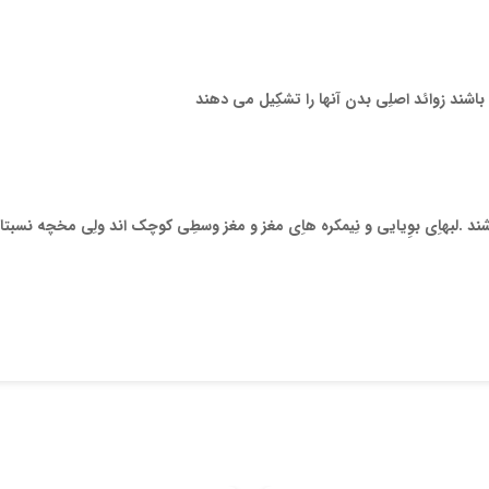
شند زوائد اصلِي بدن آنها را تشکِيل مي دهند
د .لبهاِي بوِيايي و نِيمکره هاِي مغز و مغز وسطِي کوچک اند ولِي مخچه نسبتا