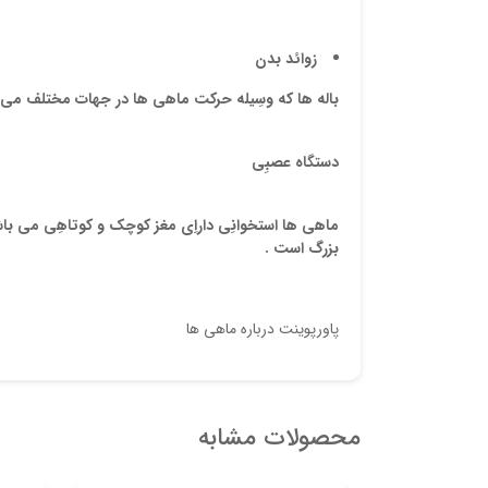
زوائد بدن
باله ها که وسِيله حرکت ماهي ها در جهات مختلف مي با
دستگاه
عصبِي
ماهي ها استخوانِي داراِي مغز کوچک و کوتاهِي مي باشن
بزرگ است .
پاورپوینت درباره ماهی ها
محصولات مشابه