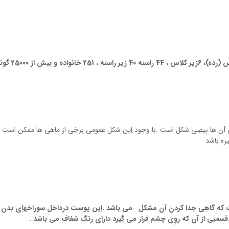
به طور کلی ماهی ها در تقسیم بندی خود دارای 3 کلاس (رده)، 6زیر کلاس ،
آن ها بِيضِي شکل است .با وجود اِين شکل عمومي برخِي از ماهي ها ممکن است
يره باشد
 که گاهِي جدا کردن آن مشکل مي باشد .اِين پوست درداخل سوراخهاِي بدن
قسمتِي از آن که روِي چشم قرار مي گِيرد داراِي رنگ شفاف مي باشد .