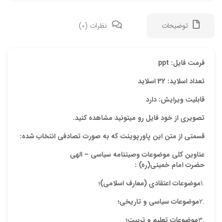
توضیحات
نظرات (0)
دیدگ
فرمت فایل: ppt
تعداد اسلاید: 32 اسلاید
هیچ 
قابلیت ویرایش: دارد
اولی
تصویری از خود فایل رو میتونید مشاهده کنید.
“پاو
قسمتی از متن این پاورپوینت که به صورت تصادفی انتخاب شده:
نشان
عناو
ین
کلى موضوعات وصیتنامه سیاسى – الهى
علام
حضرت امام خمینى(ره)
:
امتیا
.1
موضوعات اعتقادى (معارف اسلامى)؛
دیدگ
.2
موضوعات سیاسى و تاریخى؛
.3
موضوعات تعلیم و تربیت؛