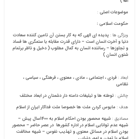
ایمیل
الله )
موضوعات اصلی
:
حکومت اسلامی :
ذ
د
ویژگی ها :
پدیده ای الهی که به کار بستن آن تامین کننده سعادت
دنیا و آخرت انسان است – دارای قدرت مقابله با ستمگری ها فساد
و تجاوزها – رساننده انسان به کمال مطلوب ( دخیل و ناظر برتمام
شئون انسان
)
ابعاد :
فردی ، اجتماعی ، مادی ، معنوی ، فرهنگی ، سیاسی ،
نظامی
چالش :
توطئه ها و تبلیغات دامنه دار دشمنان در ابعاد مختلف
هدف :
مایوس کردن ملت ها خصوصا ملت فداکار ایران از اسلام
مصادیق :
شبهه محصور بودن احکام اسلام به 1400سال پیش –
شبهه عدم توانایی اسلام در اداره کشورها در عصر حاضر – محصور
بودن اسلام در مسائل معنوی و تهذیب نفوس – شبهه مخالفت
اسلام با تمدن و امور دنیایی