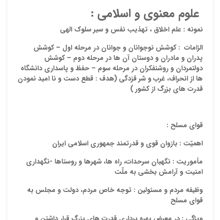
علوم معنوی و اسلامی :
نمونه :
علم اخلاق ، تهذیب نفس و سیر سلوک الهی
الزامات
:
کوشش نوجوانان و جوانان
در مرحله اول –
کوشش
پدران و مادران و دوستان آن ها
در مرحله دوم –
کوشش
دولتمردان و روشنفکران
در مرحله سوم – حفظ و پاسداری دانشگاه
ها از انحراف، غرب و شر قزدگی (
هدف :
قطع دست و نا امید نمودن
قدرت های بزرگ از کشور
)
قوای مسلح :
اهمیّت :
بازوان قوی و قدرتمند جمهوری اسلامی ایران
مأموریت :
نگهبان سرحدات، راه ها، شهرها و روستاها -نگهداری
امنیت و آرامش بخشی به ملّت
وظیفه مردم و مسئولین :
توجه خاص مردم، دولت و مجلس به
قوای مسلح
ویژگی :
در معرض بهره برداری قدرت های بزرگ
قرار داشتن و