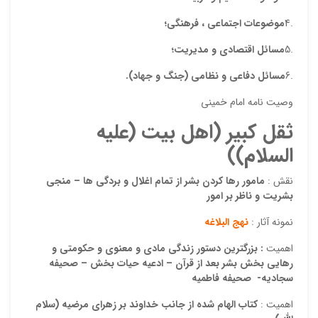
.4
موضوعات اجتماعى ، فرهنگى؛
.5
مسائل اقتصادى و مدیریت؛
.6
مسائل دفاعى و نظامى (جنگ و جهاد).
وصیت نامه امام خمینی
ثقل کبیر (اهل بیت (علیه
نقاط
السلام))
نقش :
مامور رها کردن بشر از تمام اغلال و بردگی ها – منجی
نقاط
بشریت و ناظر بر امور
نمونه آثار :
نهج البلاغه
اهمیت
:
بزرگترین دستور زندگی مادی و معنوی و حکومتی و
نام ش
رهایی بخش بشر بعد از قرآن – ادعیه حیات بخش – صحیفه
سجادیه- صحیفه فاطمیه
اهمیت :
کتاب الهام شده از جانب خداوند بر
زهرای مرضیه (سلام