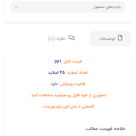
بازدیدهای محصول
0
توضیحات
نظرات (0)
دیدگ
فرمت فایل:
ppt
تعداد اسلاید:
45 اسلاید
هیچ 
قابلیت ویرایش:
دارد
اولی
تصویری از خود فایل رو میتونید مشاهده کنید.
“پاو
قسمتی از متن این پاورپورینت:
نشان
علام
خلاصه فهرست مطالب
:
امتیا