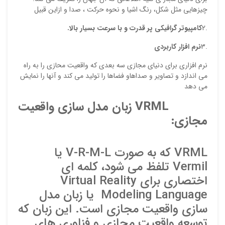
چيزهايي مثل شكل، رنگ اشيا و نحوه حركت ، صدا و ازاين قبيل
.2
كامپيوتر گرافيكي پر قدرت و با سرعت بسيار بالا.
ایمیل
.3
نرم افزار كاربردي
نرم افزاري براي دنياي مجازي سه بعدي كه واقعيت محازي را به راه
مي اندازد و تصاوير و صداهاو فضاها را توليد مي كند و آنها را نمايش
ذ
مي دهد
د
VRML
زبان مدل سازي واقعيت
مجازي:
VRML كه به صورت V-R-M-L يا
Vermil تلفظ مي شود، كلمه اي
اختصاري براي Virtual Reality
Modeling Language يا زبان مدل
سازي واقعيت مجازي است. اين زبان كه
توسعه واقعيت مجازي و فناوري هاي