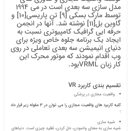
مدل سازي سه بعدي است در مي 1994
توسط مارك بسكي [9] تن پاريسي[10] و
گاوين بل[11] نوشته شد. آنها در انجمن
حرفه ايي گرافيك كامپيوتري نسبت به
ايجاد يك برنامه جلوه خاص ويژه براي
دنياي انيميشن سه بعدي تعاملي در روي
وب اقدام نمودند كه موتور محرك اين
كار زبان VRMLبود.
تقسیم بندی کاربرد
VR
واقعیت مجازی در پزشکی
کلیه کاربرد های واقعیت مجازی را می توان در 3 مقوله زیر قرار داد
:
شبيه سازي
شبيه سازي به معناي وانمودن، حل كردن،
تقليد
چيزي است. دنياهاي