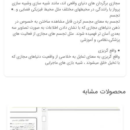
مجازي برگردان هاي دنياي واقعي اند، مانند شبيه سازي وشبيه سازي
پرواز يا رانندگي در محيطهاي مختلف مثل محيط فيزيكي فضايي و…●
تجسم
تجسم به معناي مجسم كردن قابل مشاهده ساختن به خصوص در
ذهن دنياهاي مجازي كه با نشان دادن اطلاعات به صورت تصاوير سه
بعدي آسان تر فهميده شوند. مثل تجسم هاي مجازي از فعاليت هاي
پزشكي،نظامي و آموزشي
● واقع گريزي
واقع گريزي به معناي تمايل به خلاصي از واقعيت دنياهاي مجازي كه
با تخيل خلق ميشوند ، شبيه بازي هاي ماجرايي
محصولات مشابه