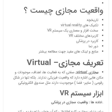
دیدگ
واقعیت مجازی چیست ؟
تاریخچه
تکنیک های virtual reality
سخت افزار و معماری یک سیستم VR
کاربردهای مختلف VR
کاربرد در پزشکی
دور نما
منابع و لینک های مفید جهت مطالعه بیشتر
تعریف مجازی
–
Virtual
نقاط
مجازي
virtual
:
صفتي كه به فعاليت ها، اهداف، موجودات و
مكان هايي اشاره دارد كه واقعيت فيزيكي ندارند. بلكه تنها در شكل
رقومي ( سايبر- فضا ) موجوديت دارند مثل صندوق
الكترونيكي
نقاط
ابزار سیستم
VR
.1
داده ها : واقعیت مجازی در پزشکی
نام ش
براي دنياي مجاز ي كليه اطلاعاتي كه آن جهان را تعريف مي كند.