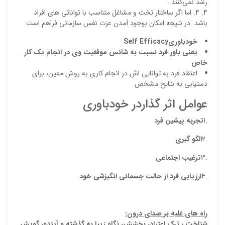
رشد نمي‌كنند .
4. اما اگر ساختار تخت و مشاغل متناسب با توانائي هاي افراد
باشد. در نتيجه امکان بوجود آمدن عزت نفس سازمانی فراهم است.
خودباوری
Self Efficacy
يعني باور فرد نسبت به شانس موفقيت وي در انجام يك كار
خاص
اعتقاد فرد به توانایی اش در انجام کاری به روش معین، برای
دستیابی به نتایج مشخص
عوامل اثر گذاردر خودباوری
.1
تجربه پیشین فرد
.2
الگو گیری
.3
ترغیب اجتماعی
.4
ارزیابی فرد از حالت جسمانی انگیزشی خود
راه های غلبه بر صدای درون:
شناخت ، ترک اعتیاد، بخشش، نگاه زیبا به گذشته و آینده، گویش