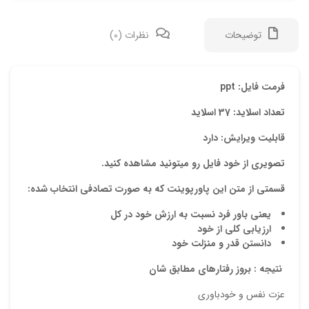
توضیحات
نظرات (0)
دیدگ
فرمت فایل: ppt
تعداد اسلاید: 37 اسلاید
هیچ 
قابلیت ویرایش: دارد
اولی
تصویری از خود فایل رو میتونید مشاهده کنید.
“دان
قسمتی از متن این پاورپوینت که به صورت تصادفی انتخاب شده:
نشان
يعني باور فرد نسبت به ارزش خود در كل
علام
ارزیابی کلی از خود
دانستن قدر و منزلت خود
امتیا
نتیجه : بروز رفتارهای مطابق شان
دیدگ
عزت نفس و خودباوری