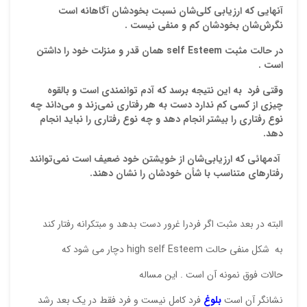
آنهايي كه ارزيابي كلي‌شان نسبت بخودشان آگاهانه است
نگرش‌شان بخودشان كم و منفي نیست .
در حالت مثبت
self Esteem
همان قدر و منزلت خود را داشتن
است .
وقتي فرد به اين نتيجه برسد كه آدم توانمندي است و بالقوه
چيزي از كسي كم ندارد دست به هر رفتاري نمي‌زند و مي‌داند چه
نوع رفتاري را بيشتر انجام دهد و چه نوع رفتاري را نبايد انجام
نقاط
دهد.
آدمهائي كه ارزيابي‌شان از خویشتن خود ضعيف است نمي‌توانند
رفتارهاي متناسب با شأن خودشان را نشان دهند.
نقاط
البته در بعد مثبت اگر فردرا غرور دست بدهد و مبتكرانه رفتار كند
نام ش
به شكل منفي حالت high self Esteem دچار می شود كه
حالات فوق نمونه آن است . این مساله
نشانگر آن است
بلوغ
فرد كامل نيست و فرد فقط در يك بعد رشد
ایمیل