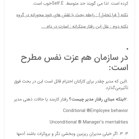
كرده است. لذا مي گويند حد متوسط. Self.Eخوب است.
نکته ( فرا تحلیل) : رابطه بحث با نقش های خود محورانه در گروه
نکته دوم : علل این رفتار مبتکرانه : اسارت در دام ….
ذ
د
در سازمان هم عزت نفس مطرح
است:
.1این كه مدير چقدر براي كاركنان احترام قائل است اين در بحث فوق
تأثيرمي‌گذارد.
.2
اینکه مبناي رفتار مدير چيست؟
رفتار كارمند يا حالات ذهني مدير
Conditional ®Employee behavior
Unconditional ® Manager’s mentalities
3. اگر خيلي مدیران ريزبین وبخشی نگر و بروکرات باشند آدمها