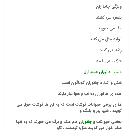
ویژگی جانداران:
نفس می کشند
غذا می خورند
تولید مثل می کنند
رشد می کنند
نقاط
حرکت می کنند
دنیای جانوران علوم اول
شکل و اندازه جانوران گوناگون است.
نقاط
همه ی جانوران به آب و هوا نیاز دارند
.
غذای برخی حیوانات گوشت است که به آن ها گوشت خوار می
نام ش
گویند . شیر، ببر و پلنگ
و…
بعضی حیوانات و
جانوران
هم علف و برگ می خورند که به آنها
علف خوار می گویند مثل: گوسفند
، گاو