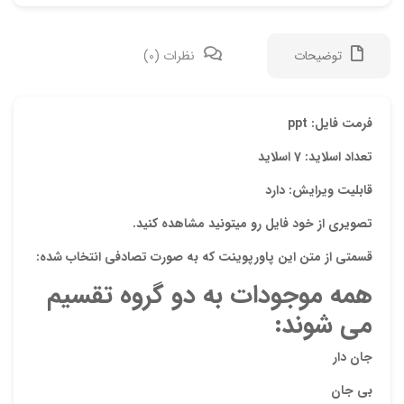
توضیحات
نظرات (0)
دیدگ
فرمت فایل: ppt
تعداد اسلاید: 7 اسلاید
هیچ 
قابلیت ویرایش: دارد
اولی
تصویری از خود فایل رو میتونید مشاهده کنید.
“پاو
قسمتی از متن این پاورپوینت که به صورت تصادفی انتخاب شده:
نشان
همه موجودات به دو گروه تقسیم
علام
می شوند:
امتیا
جان دار
دیدگ
بی جان