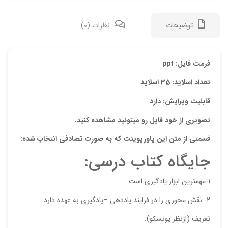
توضیحات
نظرات (0)
دیدگ
فرمت فایل: ppt
تعداد اسلاید: 35 اسلاید
هیچ 
قابلیت ویرایش: دارد
اولی
تصویری از خود فایل رو میتونید مشاهده کنید.
“پاو
قسمتی از متن این پاورپوینت که به صورت تصادفی انتخاب شده:
نشان
جایگاه کتاب درسی:
علام
امتیا
1-مهمترین ابزار یادگیری است
دیدگ
2- نقش محوری را در فرایند یاددهی –یادگیری به عهده دارد
تعریف (ازنظر یونسکو):