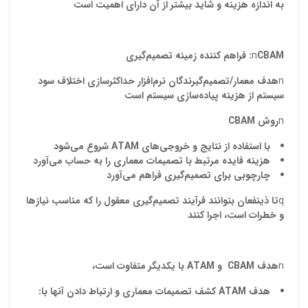
به اندازه هزينه و شايد بيشتر از آن داراي اهميت است
ایمیل
CBAM
n
: فراهم کننده زمينه تصميم‌گيري
n
هدف معمار/تصميم‌گيرندگان نرم‌افزار
حداکثرسازی اختلاف
سود
سيستم
از
هز
ي
نه پ
ي
اده
ساز
ي
سيستم
است
ذ
د
n
روش
CBAM
با استفاده از نتايج و خروجي‌هاي
ATAM
شروع مي‌شود
هزينه فايده مرتبط با تصميمات معماري را به حساب مي‌آورد
چارچوبي براي تصميم‌گيري فراهم مي‌آورد
q
تا
ذينفعان بتوانند فرآيند تصميم‌گيري معقول را که مناسب نيازها
و خطرات است، اجرا کنند
n
هدف
CBAM
و
ATAM
با يکديگر متفاوت است،
هدف
ATAM
کشف تصميمات معماري و ارتباط دادن
آنها
با: