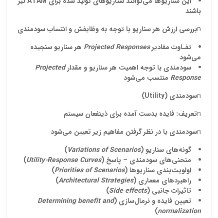
اين سناريوها مي‌توانند
سناريوهاي توليد شده براي
ATAM
نيز
باشند
n
بررسي ارزش
هر سناريو
با توجه به وظاي
فش و
انتساب سودمندي
تفـاوت مقادير
Projected Responses
هر سناريو سنجيده
مي‌شود
سودمندي با توجه
اهميت هر سناريو
و
مقدار
Projected
Response
منتسب مي‌شود
n
سودمندي (
Utility
)
n
تعريف:
فايده بدست آمده براي ذينفعان سيستم
n
سودمندي با در نظر گرفتن مفاهيم زير تعيين مي‌شود
گونه‌هاي سناريو (
Variations of Scenarios
)
منحني‌هاي سودمندي – پاسخ (
Utility-Response Curves
)
اولويت‌بندي سناريوها (
Priorities of Scenarios
)
راهبردهاي معماري (
Architectural Strategies
)
تاثيرات جانبي (
Side effects
)
تعيين فايده و نرمال‌سازي (
Determining benefit and
)
normalization