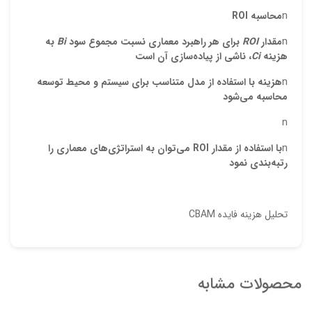
n
محاسبه
ROI
n
مقدار
ROI
براي هر راهبرد معماري نسبت
مجموع سود
i
B
به
هزينه
i
C
، ناشی از پياده‌سازي آن است
n
هزينه با استفاده از
مدل متناسب براي سيستم
و
محيط توسعه
محاسبه مي‌شود
n
n
با استفاده از مقدار
ROI
مي‌توان
به استراتژي
هاي معماري
را
رتبه
بندي
نمود
تحليل هزينه فايده CBAM
محصولات مشابه