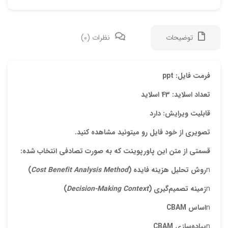
توضیحات
نظرات (0)
دیدگ
فرمت فایل: ppt
تعداد اسلاید: 43 اسلاید
هیچ 
قابلیت ویرایش: دارد
اولی
تصویری از خود فایل رو میتونید مشاهده کنید.
قسمتی از متن این پاورپوینت که به صورت تصادفی انتخاب شده:
مورد
n
روش تحليل هزينه فايده (
Cost Benefit Analysis Method
)
نشان
علام
n
زمينه تصميم‌گيري (
Decision-Making Context
)
امتیا
n
اساس
CBAM
دیدگ
n
پياده‌سازي
CBAM