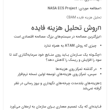
n
مطالعه موردي:
NASA ECS Project
تحليل هزينه فايده CBAM
n
روش تحليل هزينه فايده
n
بزرگترين مصالحه در سيستم‌هاي بزرگ
مصالحه اقتصادي
است
چيزي که روش
ATAM
به همراه ندارد
n
چگـونه يک سـازمان بـايد روي منـابع خود سرمايه‌گذاري کند تا
نقاط
سود را افزايش و ريسک را کاهش دهد؟
در گذشته تمرکز روي هزينه‌ها
سپس، تمرکز روي هزينه‌هاي توسعه اولين نسخه نرم‌افزار
نقاط
q
هزينه‌هاي بلندمدت چرخه‌هاي نگهداري و بروز رساني در نظر
گرفته نمي‌شد
نام ش
فـايده
اي که يک تصميم معماري بـراي سازمان به ارمغان مي
آورد