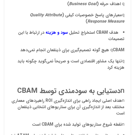
q
اهداف
حرفه
(
Business Goal
)
q
معيارهاي
پاسخ
خصوصيات
کيفي
(
Quality Attribute
)
Response Measure
هدف
CBAM
استخراج تحليل
سود و هزينه
در ارتباط با اين
تصميم
ات
CBAM
q
هيچ گونه تصميم
گيري براي ذينفعان انجام نمي
دهد
q
تنها يک مشاور اقتصادي
است و
صريحا
نمي
گويد چگونه بايد
هزينه
کرد
n
دستيابي به سودمندي توسط
CBAM
n
هدف اصلي
ايجاد راهي براي
اندازه
گيري
ROI
راهبردهاي معماري
مختلف
بعد از اندازه‌گيري آن براي
سناريوهاي انتخابي ذينفعان
است
n
نقطه شروع
سناريوهاي توليد شده
براي
CBAM
است