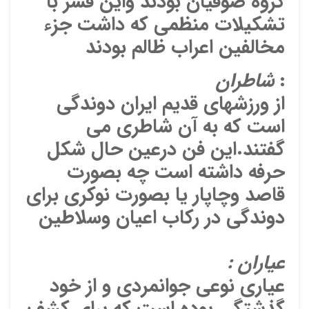
گروه صوفیان بودند واین قشر با
ایمیل
تشکیلات منظمی که داشت جزء
مخالفین اعراب ظالم بودند
:
شاطران
ذ
د
از ورزشهای قدیم ایران دوندگی
است که به آن شاطری می
گفتند.این فن درعین حال شکل
حرفه داشته است چه بصورت
قاصد وچاپار یا بصورت نوکری برای
دوندگی در رکاب اعیان وسلاطین
عیاران :
عیاری نوعی جوانمردی و از خود
گذشتگی بوده است که برای کشف