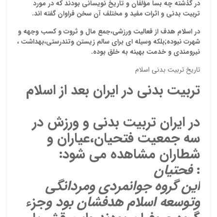
در گذشته چه بسا مؤلفان و تاریخ نویسانی بودند که در مورد
تربیت بدنی و اثرات مفید و مختلف آن سخن فراوان گفته اند.
در اسلام هدف از فعالیت ورزشی،جمع مال و ثروت و كسب وجهه و
شهرت نبوده;بلكه وسيله اى براى سالم زيستن وتندرستی،بهداشت ،
نیرومندی و خدمت بهينه به خلق بوده.
تاریخ تربیت بدنی اسلام
تربیت بدنی در ایران بعد از اسلام
نقاط
در ایران تربیت بدنی و ورزش در
سه جمعیت فتحیان،عیاران و
نقاط
شطاران مشاهده می شود:
:
فحتیان
این گروه جوانمردی ومردانگی
نام ش
وتوسعه اسلام هدفشان بود و
جزء