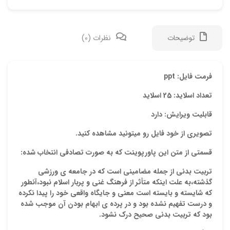
توضیحات
نظرات (0)
دیدگ
فرمت فایل: ppt
تعداد اسلاید: 25 اسلاید
هیچ 
قابلیت ویرایش: دارد
اولی
تصویری از خود فایل رو میتونید مشاهده کنید.
“پاو
قسمتی از متن این پاورپوینت که به صورت تصادفی انتخاب شده:
نشان
تربیت بدنی از جمله مضامینی است که در جامعه ی ورزشی
علام
گذشته،به علت اینکه متأثر از فرهنگ غنی و پربار اسلام نبود،آنطور
که شایسته و بایسته است معنی و جایگاه واقعی خود را پیدا نکرده
امتیا
و درست تفهیم نشده بود و در پرده ی ابهام بودن آن موجب شده
دیدگ
بود که تربیت بدنی صحیح درک نشود.