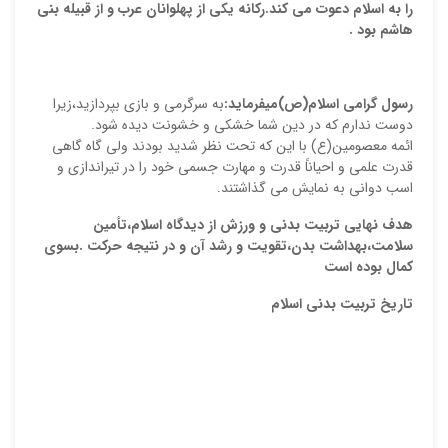
را به اسلام دعوت می کند.رکانه یکی از پهلوانان عرب و از قبیله بنی
هاشم بود .
رسول گرامى اسلام(ص)میفرمايد:
به سرگرمى و بازى بپردازيد،زيرا
دوست ندارم كه در دين شما خشكى و خشونت ديده شود.
ائمه معصومين(ع) با اين كه تحت نظر شديد بودند ولى گاه گاهى
قدرت علمى و احياناً قدرت و مهارت جسمى خود را در تيراندازى و
اسب دوانى به نمايش مى گذاشتند.
هدف نهایی تربیت بدنی و ورزش از دیدگاه اسلام،تأمین
سلامت،بهداشت
بدن،تقویت و رشد آن و در نتیجه حرکت
.
بسوی
کمال بوده است
تاریخ تربیت بدنی اسلام