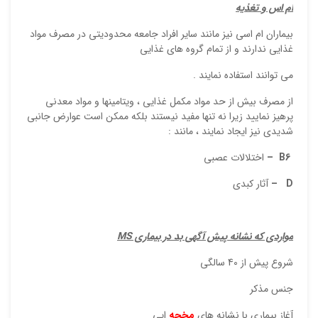
ام اس و تغذيه
بيماران ام اسي نيز مانند ساير افراد جامعه محدوديتي در مصرف مواد
غذايي ندارند و از تمام گروه هاي غذايي
مي توانند استفاده نمايند .
از مصرف بيش از حد مواد مكمل غذايي ، ويتامينها و مواد معدني
پرهيز نماييد زيرا نه تنها مفيد نيستند بلكه ممكن است عوارض جانبي
شديدي نيز ايجاد نمايند ، مانند :
B6
–
اختلالات عصبي
D
–
آثار كبدي
مواردي كه نشانه پيش آگهي بد در بيماري
MS
شروع پيش از 40 سالگي
جنس مذكر
آغاز بيماري با نشانه هاي
مخچه
ايي