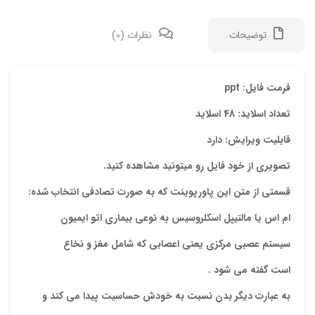
توضیحات
نظرات (0)
دیدگ
فرمت فایل: ppt
تعداد اسلاید: 48 اسلاید
هیچ 
قابلیت ویرایش: دارد
اولی
تصویری از خود فایل رو میتونید مشاهده کنید.
“پاو
قسمتی از متن این پاورپوینت که به صورت تصادفی انتخاب شده:
نشان
ام اس يا مالتيپل اسكلروسيس به نوعي بيماري
اتو ايميون
علام
سيستم عصبي مركزي يعني اعصابي كه شامل مغز و نخاع
امتیا
است گفته مي شود .
دیدگ
به عبارت ديگر بدن نسبت به خودش حساسيت پيدا مي كند و