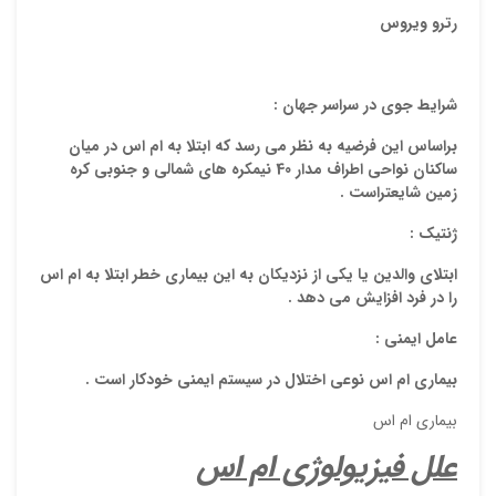
رترو ويروس
شرايط جوي در سراسر جهان :
براساس اين فرضيه به نظر مي رسد كه ابتلا به ام اس در ميان
ساكنان نواحي اطراف مدار 40 نيمكره هاي شمالي و جنوبي كره
زمين شايعتراست .
ژنتيك :
ابتلاي والدين يا يكي از نزديكان به اين بيماري خطر ابتلا به ام اس
را در فرد افزايش مي دهد .
عامل ايمني :
بيماري ام اس نوعي اختلال در سيستم ايمني خودكار است .
بیماری ام اس
علل فيزيولوژي ام اس