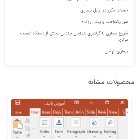
حملات مكرر در اوايل بيماري
سير يكنواخت و پيش رونده
شروع بيماري با گرفتاري همزمان چندين بخش از دستگاه اعصاب
مركزي
بیماری ام اس
محصولات مشابه