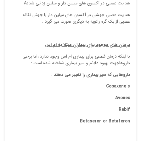
هدايت عصبي در آكسون هاي ميلين دار و ميلين زدايي شدهA
هدايت عصبي جهشي در آكسون هاي ميلين دار با جهش تكانه
عصبي از يك گره رانويه به ديگري صورت مي گيرد .
درمان هاي موجود براي بيماران مبتلا به ام اس
با اينكه درمان قطعي براي بيماري ام اس وجود ندارد ،اما برخي
داروهاجهت بهبود علائم و سير بيماري شناخته شده است :
داروهايي كه سير بيماري را تغيير مي دهند :
Copaxone
s
Avonex
Rebif
Betaseron
or
Betaferon