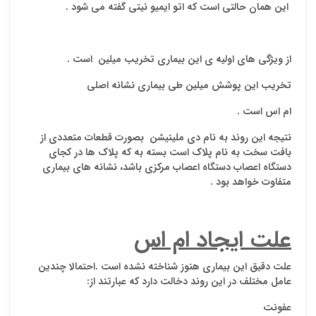
اين همان حالتي است كه
اتو ايميو نيتي
گفته مي شود .
از ويژگي هاي اوليه ي اين بيماري تخريب ميلين است .
تخريب اين پوشش ميلين طي بيماري نشانه اصلي
ام اس است .
نقاط
نتيجه اين روند به نام
دي ملينيشن
بصورت قطعات متعددي از
بافت سخت به نام
پلاك
است بسته به كه پلاك ها در كجاي
دستگاه اعصاب دستگاه اعصاب مركزي باشد، نشانه هاي بيماري
متفاوت خواهد بود .
نقاط
علت ايجاد ام اس
نام ش
علت دقيق اين بيماري هنوز شناخته نشده است .احتمالا چندين
عامل مختلف در اين روند دخالت دارد كه عبارتند از:
عفونت
ایمیل