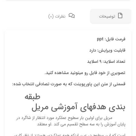
توضیحات
نظرات (0)
دیدگ
فرمت فایل: ppt
قابلیت ویرایش: دارد
هیچ 
تعداد اسلاید: 9 اسلاید
اولی
تصویری از خود فایل رو میتونید مشاهده کنید.
“پاو
قسمتی از متن این پاورپوینت که به صورت تصادفی انتخاب شده:
نشان
طبقه
علام
بندی هدفهای آموزشی مریل
امتیا
مریل
برای اولین بار سطوح عملکرد مورد انتظار از شاگرد در
دیدگ
پایان آموزش را به سه سطح تقسیم می کند .او معتقد
است که این سطوح در عین اینکه همه عملکردی هستند از نظر کاری