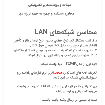
ایمیل
مجلات و روزنامه
هاي الكترونيكي
محاوره مستقيم و چهره به چهره از راه دور
ذ
محاسن شبکه‌هاي
LAN
د
1
.
افت سيگنال كم
,
نرخ خطاي پايين
,
نرخ
ارسال
بالا و ت
أ
خير
انتشار بسيـار
ناچيـز به دليل كوتاه
بودن طول كانال
مديريت
آسانتر
شبكه
به علت
محدود بودن تعداد ايستگاهها
3
.
هزينه
پايين
نصب و راه
اندازي اين نوع
شبكه.
لايه اول از
مدل
TCP/IP
: لايه واسط شبكه
تعريف لايه
هاي استاندارد
سخت
افزار، نرم
افزارهاي راه
انـداز و
پـروتـكلـهاي شبـكه در اين لايه.
پروتكلهائي كه در لايه اول از مدل
TCP/IP
تعريف مي
شوند،
مي
توانند مبتني بر ارسال رشته
بيت يا مبتني بر ارسال رشته بايت باشند.