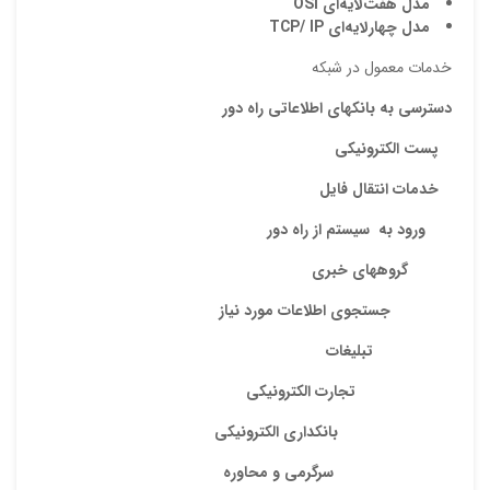
مدل هفت
لايه
اي
OSI
مدل چهارلايه
اي
TCP/ IP
خدمات معمول در شبكه
دسترسي به بانكهاي اطلاعاتي راه دور
پست الكترونيكي
خدمات انتقال فايل
نقاط
ورود به سيستم از راه دور
گروههاي خبري
جستجوي اطلاعات مورد نياز
نقاط
تبليغات
تجارت الكترونيكي
نام ش
بانكداري الكترونيكي
سرگرمي و محاوره