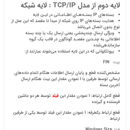
لايه دوم از مدل
TCP/IP
: لايه شبكه
بسته
هاي
IP
بستـه
هـاي اطلـاعـاتي در ايـن
لايه
هدايت بسته
هاي
IP
روي شبكه از مبدأ تا مقصد كه اين عمل از
نوع بدون اتصال مي
باشد
ويژگي ارسال چندپخشي يعني ارسال يك يا چند بسته
اطلاعاتي به چنـدين مقصـد گوناگون در قالب يك گروه
سازماندهي
شده
پروتكلهائي كه در اين لايه استفاده مي
شوند عبارتند از:
بيت
FIN
مشخص‌کننده قطع و پايان ارسال اطلاعات هنگام اتمام داده‌هاي
ارسالي توسط طرفين با 1 نمودن مقدار اين بيت هنگام ارسال
آخرين بسته
قطع کامل ارتباط: 1 نمودن مقدار اين
فيلد
توسط هر دو ماشين
فرستنده و گيرنده
قطع ارتباط يکطرفه: 1 نمودن مقدار اين فيلد توسط يکي از طرفين
ارتباط
فيلد
Windows Size