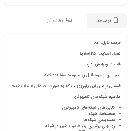
توضیحات
نظرات (0)
دیدگ
فرمت فایل: ppt
تعداد اسلاید: 252 اسلاید
هیچ 
قابلیت ویرایش: دارد
اولی
تصویری از خود فایل رو میتونید مشاهده کنید.
“پاو
قسمتی از متن این پاورپوینت که به صورت تصادفی انتخاب شده:
نشان
مفاهيم شبکه
هاي کامپيوتري
علام
کاربردهاي شبکه
هاي کامپيوتري
امتیا
سخت
افزار شبکه
دسته
بندي شبکه
ها
دیدگ
روشهاي برقراري ارتباط دو ماشين در شبکه