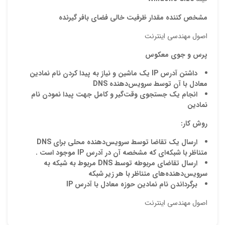
مشخص کننده مقدار ظرفيت خالي فضاي بافر گيرنده
اصول مهندسي اینترنت
پرس و جوي معکوس
داشتن آدرس
IP
يك ماشين و نياز به پيدا كردن نام نمادين
معادل با آن توسط سرويس‌دهنده
DNS
انجام يك جستجوي وقت‌گير و كامل جهت پيدا نمودن نام
نمادين
روش كار:
ارسال يك تقاضا توسط سرويس‌دهنده محلي براي
DNS
متناظر با شبكه‌اي كه مشخصه آن در آدرس
IP
موجود است .
ارسال تقاضاي مربوطه توسط
DNS
مربوط به شبكه به
سرويس‌دهنده‌هاي متناظر با هر زير شبكه
برگرداندن نام نمادين حوزه معادل با آدرس
IP
اصول مهندسي اینترنت