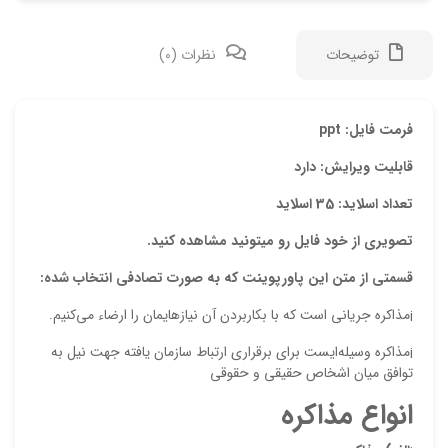
توضیحات
نظرات (0)
دیدگ
فرمت فایل: ppt
قابلیت ویرایش: دارد
هیچ 
تعداد اسلاید: 35 اسلاید
اولی
تصویری از خود فایل رو میتونید مشاهده کنید.
“پاو
قسمتی از متن این پاورپوینت که به صورت تصادفی انتخاب شده:
نشان
¡مذاكره جرياني است كه با بكاربردن آن نيازهايمان را ارضاء مي‌كنيم.
علام
¡مذاكره وسيله‌ايست براي برقراري ارتباط سازمان يافته جهت نيل به
امتیا
توافق ميان اشخاص حقيقي و حقوقي
دیدگ
انواع مذاکره