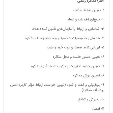
¡
الف)
مذاكره رسمي
1- تعيين اهداف مذاكره
2- جمع‌آور اطلاعات و اسناد
3- شناسايي و ارتباط با سازمان‌هاي تأمين كننده هدف
4- شناسايي خصوصيات شخصيتي و سازماني طرف مذاكره
5- ارزيابي نقاط ضعف و قوت خود و طرف
نقاط
6- تعيين دستور جلسه و محل مذاكره
7- تعيين حدود اختيارات و تركيب اعضاء گروه مذاكره
نقاط
8- تعيين روش مذاكره
9- روياروئي و گفت و شنود (تبيين خواسته، ارتباط مؤثر، كاربرد اصول
پيشرفته مذاكره)
نام ش
10- پذيرش و توافق
11- امضاء