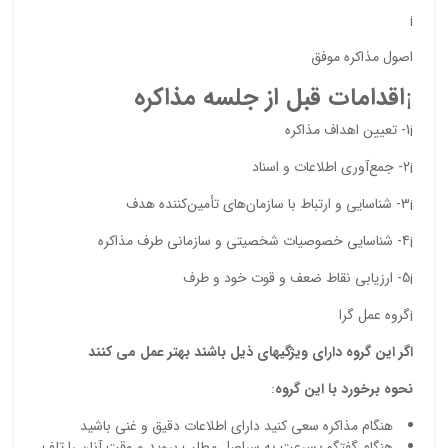
ایمیل
¡
اصول مذاکره موفق
¡
اقدامات قبل از جلسه مذاكره
ذ
د
¡1- تعيين اهداف مذاكره
¡2- جمع‌آوري اطلاعات و اسناد
¡3- شناسايي و ارتباط با سازمان‌هاي تأمين‌كننده هدف
¡4- شناسايي خصوصيات شخصيتي و سازماني طرف مذاكره
¡5- ارزيابي نقاط ضعف و قوت خود و طرف
¡گروه عمل گرا
اگر این گروه دارای ویژگیهای ذیل باشند بهتر عمل می کنند
نحوه برخورد با این گروه
:
هنگام مذاکره سعی کنید دارای اطلاعات دقیق و غنی باشید
هنگام گفتگو بسرعت به سراصل مطلب بروید و وقت آنان را تلف