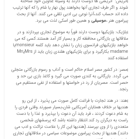
¡اتریش: اتریشی ها دوست دارند به وسیله عناوین خود شناخته
شوند و اگر طرف تجاری آنها بخواهند پول نهار یا شام را که آنها ترتیب
داده اند حساب کند،آنرا نوعی بی ادبی تلقی می کنند. آنها از بحث
پیرامون هنر ،
موسیقی
و همین طور اسکی لذت می برد.
¡بلژیک: بلژیکیها دوست دارند فوراً به موضوع تجاری بپردازند و در
ملاقاتها ی بازرگانی محافظه کار و بسیار کار آمد هستند.کسی که می
خواهد بلژیکیهای فرانسوی زبان را نشان دهد باید کلمه monsieurیا
madame بکارگیرد و برای بلژیکیهای هلندی زبان باید از MrsیاMr
استفاده کنند
¡مصر: در کشور مصر اسلام حاکم است و آداب و رسوم بازرگانی متجلی
می گردد. بازرگانی به کندی صورت می گیرد و کاغذ بازی بی حد و
حصر است. مصریان از رد در خواستها و استفاده از نفی مستقیم می
رنجد.
¡هند: در هند تجارت با فراغت کامل صورت می پذیرد ، از این رو
هندیها بر خلاف همتایان آمریکایی شان،بسیار صبورند.وقتی فردی را
به شام دعوت کردند ، فرد باید آن دعوت را بپذیرد و غذا را با دست
راست به دیگران رد کند.انتظار داشته باشد که پرسشهای شخصی
متعددی را از وی بپرسند.(هندیها این کار را علامت نزاکت و ادب می
دانند).هندیها از بحث پیرامون موضوعات سیاسی در ملاقاتهای تجاری