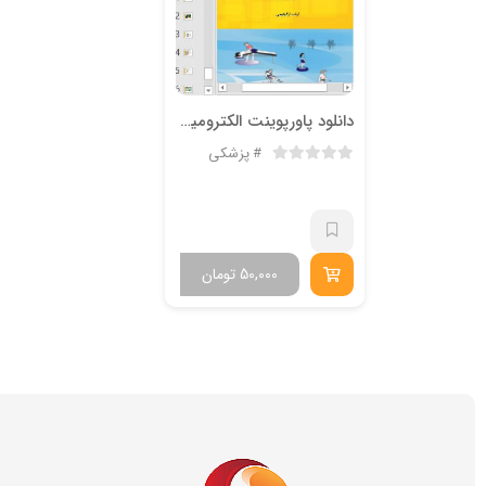
دانلود پاورپوینت الکترومیوگرافی EMG در 59 اسلاید
پزشکی
50,000
تومان