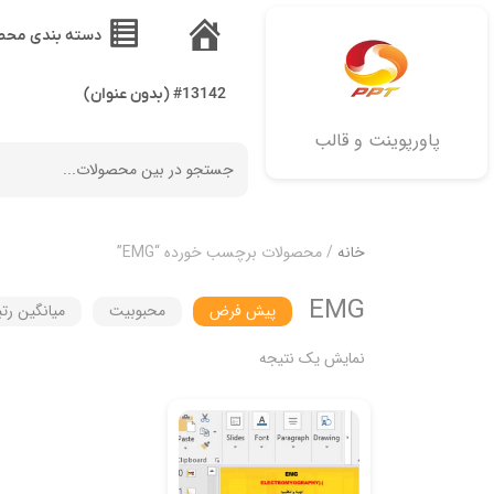
دسته بندی محص
خانه
#13142 (بدون عنوان)
پاورپوینت و قالب
خانه
/ محصولات برچسب خورده “EMG”
EMG
پیش فرض
محبوبیت
میانگین رتب
نمایش یک نتیجه