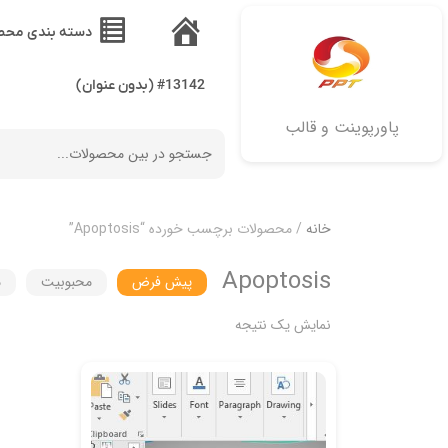
دسته بندی محص
خانه
#13142 (بدون عنوان)
پاورپوینت و قالب
خانه
/ محصولات برچسب خورده “Apoptosis”
Apoptosis
پیش فرض
محبوبیت
م
نمایش یک نتیجه