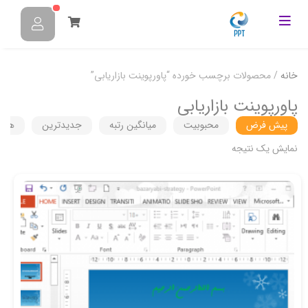
خانه
/ محصولات برچسب خورده “پاورپوینت بازاریابی”
پاورپوینت بازاریابی
پیش فرض
محبوبیت
میانگین رتبه
جدیدترین
هزین
نمایش یک نتیجه