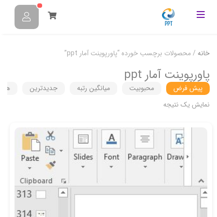
خانه
/ محصولات برچسب خورده “پاورپوینت آمار ppt”
پاورپوینت آمار ppt
پیش فرض
محبوبیت
میانگین رتبه
جدیدترین
هزین
نمایش یک نتیجه