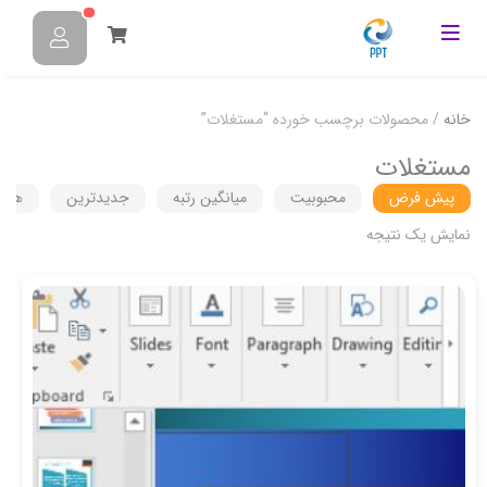
خانه
/ محصولات برچسب خورده “مستغلات”
مستغلات
پیش فرض
محبوبیت
میانگین رتبه
جدیدترین
هزین
نمایش یک نتیجه