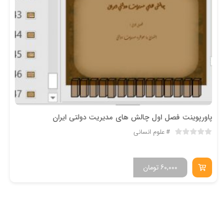
پاورپوینت فصل اول چالش هاي مديريت دولتي ايران
علوم انسانی
60,000
تومان