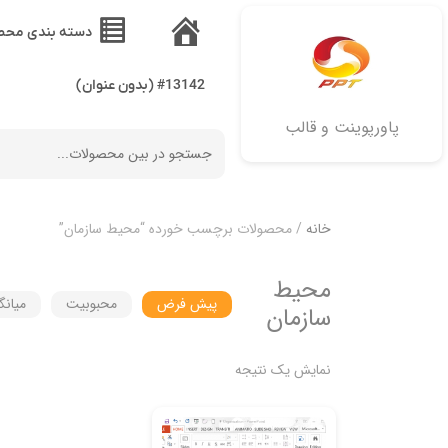
دسته بندی محص
خانه
#13142 (بدون عنوان)
پاورپوینت و قالب
خانه
/ محصولات برچسب خورده “محیط سازمان”
محیط
پیش فرض
محبوبیت
میانگ
سازمان
نمایش یک نتیجه