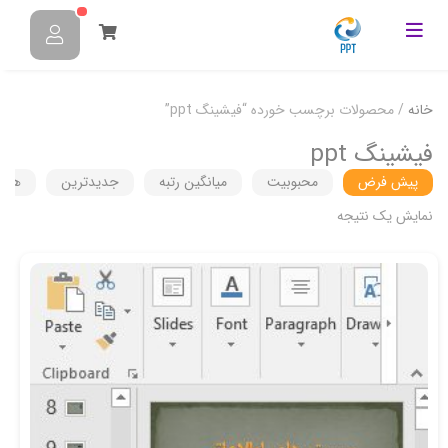
خانه
/ محصولات برچسب خورده “فیشینگ ppt”
فیشینگ ppt
پیش فرض
محبوبیت
میانگین رتبه
جدیدترین
هزین
نمایش یک نتیجه