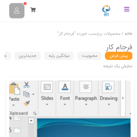
خانه
/ محصولات برچسب خورده “فرجام كار”
فرجام كار
پیش فرض
محبوبیت
میانگین رتبه
جدیدترین
هزین
نمایش یک نتیجه