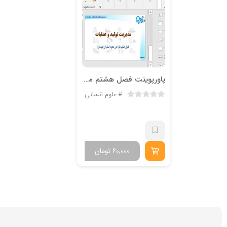
پاورپوینت فصل هشتم مديريت توليد و عمليات طراحي نحوه استقرار(چيدمان)
علوم انسانی
60,000
تومان