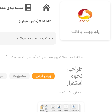
دسته بندی محص
خانه
#13142 (بدون عنوان)
پاورپوینت و قالب
خانه
/ محصولات برچسب خورده “طراحي نحوه استقرار”
طراحي
نحوه
پیش فرض
محبوبیت
میا
استقرار
نمایش یک نتیجه