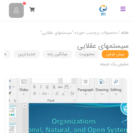
خانه
/ محصولات برچسب خورده “سيستمهاي عقلايي”
سيستمهاي عقلايي
پیش فرض
محبوبیت
میانگین رتبه
جدیدترین
هزین
نمایش یک نتیجه