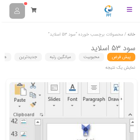
خانه
/ محصولات برچسب خورده “سود 53 اسلاید”
سود 53 اسلاید
پیش فرض
محبوبیت
میانگین رتبه
جدیدترین
هزین
نمایش یک نتیجه