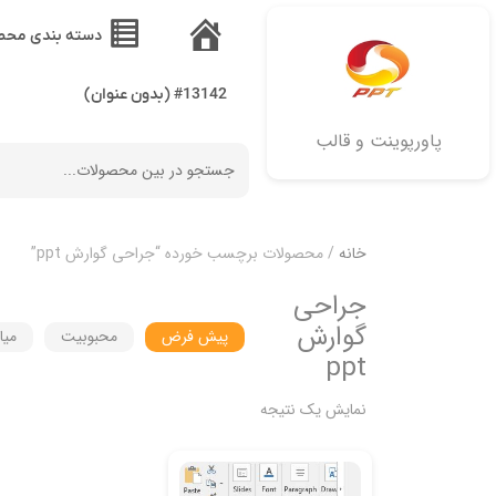
دسته بندی محص
خانه
#13142 (بدون عنوان)
پاورپوینت و قالب
خانه
/ محصولات برچسب خورده “جراحی گوارش ppt”
جراحی
گوارش
پیش فرض
محبوبیت
میا
ppt
نمایش یک نتیجه