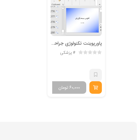
پاورپوینت تکنولوژی جراحی گوارش و غدد تالیف لیلا ساداتی
پزشکی
60,000
تومان