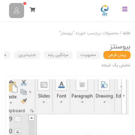
خانه
/ محصولات برچسب خورده “بیوسنتز”
بیوسنتز
پیش فرض
محبوبیت
میانگین رتبه
جدیدترین
هزین
نمایش یک نتیجه