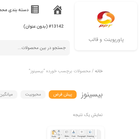
دسته بندی محص
خانه
#13142 (بدون عنوان)
پاورپوینت و قالب
خانه
/ محصولات برچسب خورده “بيسينوز”
بيسينوز
پیش فرض
محبوبیت
میانگین 
نمایش یک نتیجه