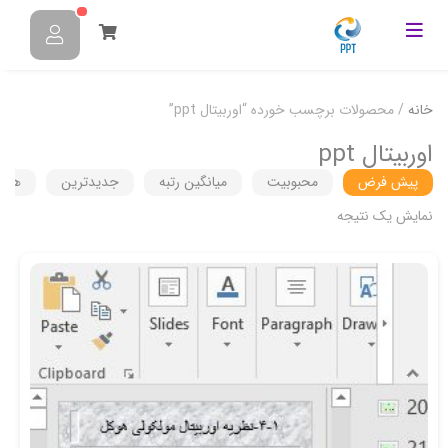
خانه
/ محصولات برچسب خورده “اوربیتال ppt”
اوربیتال ppt
پیش فرض
محبوبیت
میانگین رتبه
جدیدترین
هزین
نمایش یک نتیجه