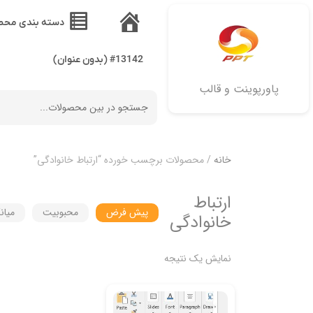
دسته بندی محص
خانه
#13142 (بدون عنوان)
پاورپوینت و قالب
خانه
/ محصولات برچسب خورده “ارتباط خانوادگی”
ارتباط
پیش فرض
محبوبیت
میان
خانوادگی
نمایش یک نتیجه