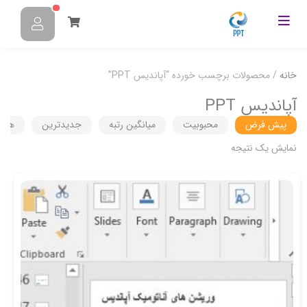
خانه
/ محصولات برچسب خورده “آپاندیس PPT”
آپاندیس PPT
پیش فرض
محبوبیت
میانگین رتبه
جدیدترین
هزین
نمایش یک نتیجه