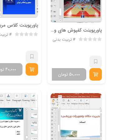
پاورپوینت کفپوش های ورزشی
تربیت
تربیت بدنی
40,000
توم
50,000
تومان