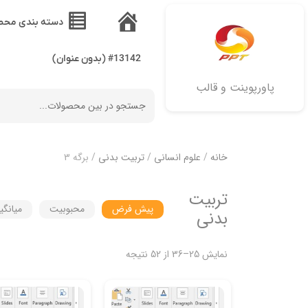
دسته بندی محص
خانه
#13142 (بدون عنوان)
پاورپوینت و قالب
خانه
/
علوم انسانی
/
تربیت بدنی
/ برگه 3
تربیت
پیش فرض
محبوبیت
میانگی
بدنی
نمایش 25–36 از 52 نتیجه